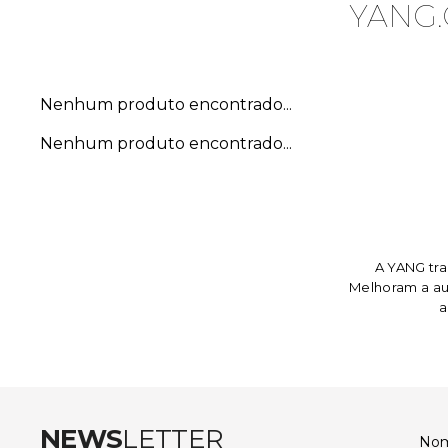
YANG.
Nenhum produto encontrado...
Nenhum produto encontrado...
A YANG tr
Melhoram a aut
a
NEWS
LETTER
No