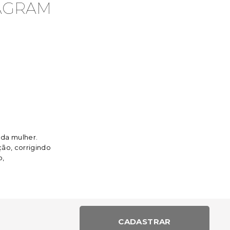
TAGRAM
da mulher.
ção, corrigindo
o,
CADASTRAR