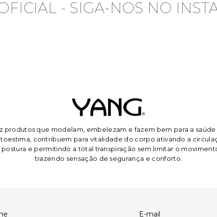
OFICIAL
- SIGA-NOS NO INS
az produtos que modelam, embelezam e fazem bem para a saúde 
oestima, contribuem para vitalidade do corpo ativando a circula
 postura e permitindo a total transpiração sem limitar o moviment
trazendo sensação de segurança e conforto.
me
E-mail